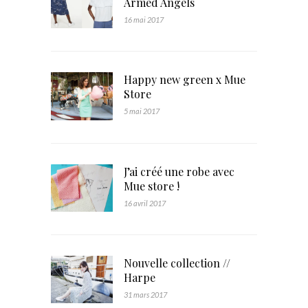
Armed Angels
16 mai 2017
Happy new green x Mue
Store
5 mai 2017
J’ai créé une robe avec
Mue store !
16 avril 2017
Nouvelle collection //
Harpe
31 mars 2017