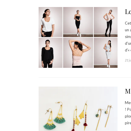
Le
Cet
un 
sim
d’u
d’«
21 j
Me
Mes
! P
plo
pir