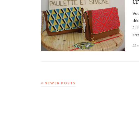
c
Vou
déd
à l
arr
22 
NEWER POSTS