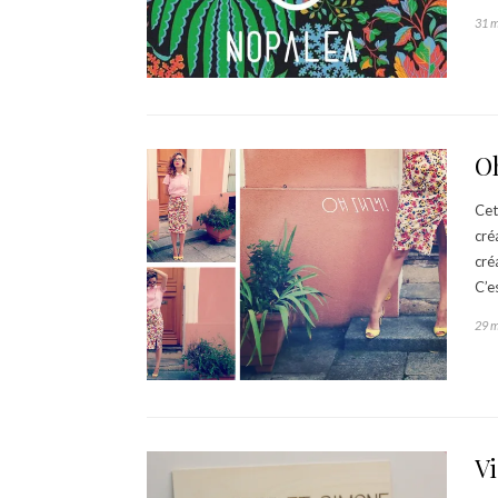
31 m
Oh
Cet
cré
cré
C’e
29 m
Vi