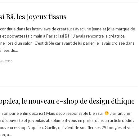
si Bâ, les joyeux tissus
continue dans les interviews de créateurs avec une jeune et jolie marque de
s et pochettes fait-main à Paris : Issi Bâ ! J’avais rencontré la créatrice,
ine, lors d’un salon. C’est drôle car avant de lui parler, je l’avais croisée dans
 allées du…
vril 2016
palea, le nouveau e-shop de design éthique
h on parle enfin déco ici ! Mais déco responsable bien sûr
J’ai fait une
ie découverte et je voulais absolument vous en parler dans un article dédié :
nouveau e-shop Nopalea. Gaëlle, qui vient de souffler ses 29 bougies et vit
yon, a…