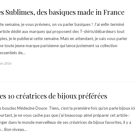
s Sublimes, des basiques made in France
te semaine, je vous préviens, on va parler basiques ! J’ai enfin terminé
article dédié aux marques qui proposent des T-shirts/débardeurs tout
ples, je le publierai cette semaine. Mais en attendant, je vais vous parler
ne toute jeune marque parisienne qui lance justement sa collection
 essentiels de…
uin 2016
s 10 créatrices de bijoux préférées
 boucles Médecine Douce Tiens, c’est la première fois qu’on parle bijoux ici
ourtant, je ne vous cache pas que j’ai beaucoup aimé préparer cet article :
nger dans le monde merveilleux de ses créatrices de bijoux favorites, il y a
e… Bon niveau…