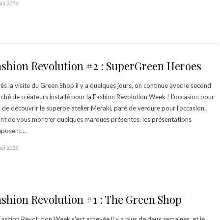
uin 2016
ashion Revolution #2 : SuperGreen Heroes
ès la visite du Green Shop il y a quelques jours, on continue avec le second
ché de créateurs installé pour la Fashion Revolution Week ! L’occasion pour
 de découvrir le superbe atelier Meraki, paré de verdure pour l’occasion.
nt de vous montrer quelques marques présentes, les présentations
mposent…
mai 2016
shion Revolution #1 : The Green Shop
Fashion Revolution Week s’est achevée il y a plus de deux semaines, et je