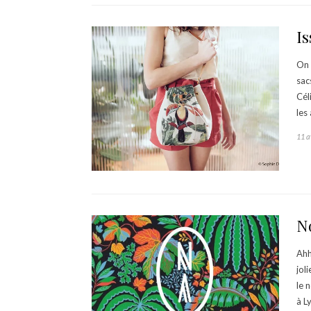
Is
On 
sac
Cél
les
11 a
No
Ahh
jol
le 
à L