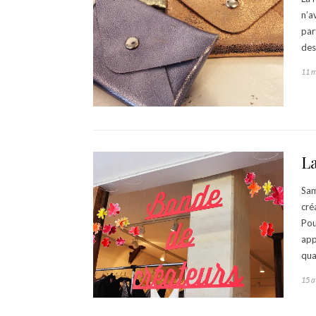
n’a
par
des
11 
La
Sam
cré
Pou
app
qua
15 a