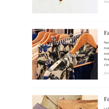
13 j
F
Apr
mar
moi
Ava
s’i
22 
Fa
La 