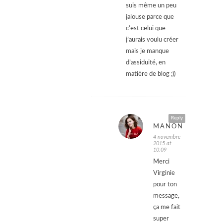
suis même un peu
jalouse parce que
c’est celui que
j’aurais voulu créer
mais je manque
d’assiduité, en
matière de blog ;))
Reply
MANON
4 novembre
2015 at
10:09
Merci
Virginie
pour ton
message,
ça me fait
super