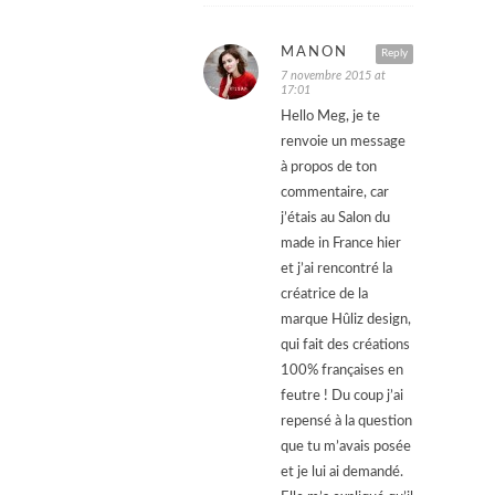
MANON
Reply
7 novembre 2015 at
17:01
Hello Meg, je te
renvoie un message
à propos de ton
commentaire, car
j’étais au Salon du
made in France hier
et j’ai rencontré la
créatrice de la
marque Hûliz design,
qui fait des créations
100% françaises en
feutre ! Du coup j’ai
repensé à la question
que tu m’avais posée
et je lui ai demandé.