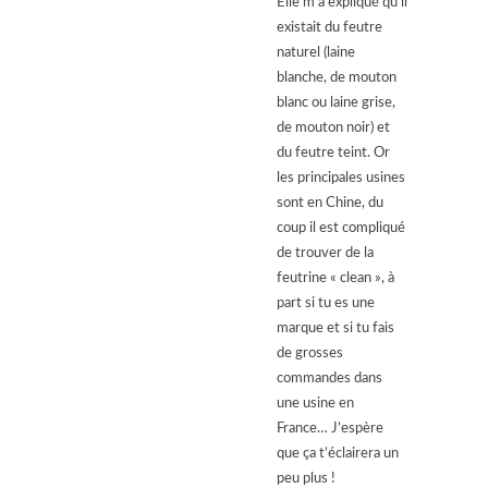
Elle m’a expliqué qu’il
existait du feutre
naturel (laine
blanche, de mouton
blanc ou laine grise,
de mouton noir) et
du feutre teint. Or
les principales usines
sont en Chine, du
coup il est compliqué
de trouver de la
feutrine « clean », à
part si tu es une
marque et si tu fais
de grosses
commandes dans
une usine en
France… J’espère
que ça t’éclairera un
peu plus !