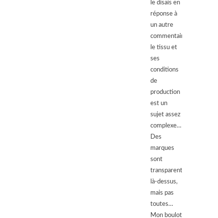
le disais en
réponse à
un autre
commentaire,
le tissu et
ses
conditions
de
production
est un
sujet assez
complexe…
Des
marques
sont
transparentes
là-dessus,
mais pas
toutes…
Mon boulot