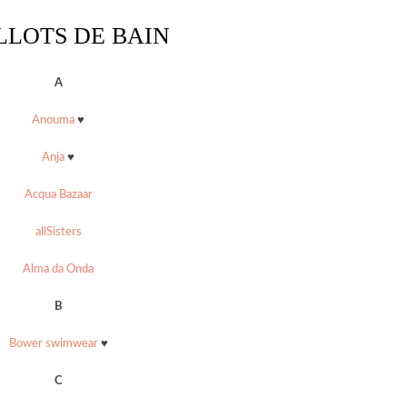
LLOTS DE BAIN
A
Anouma
♥
Anja
♥
Acqua Bazaar
allSisters
Alma da Onda
B
Bower swimwear
♥
C