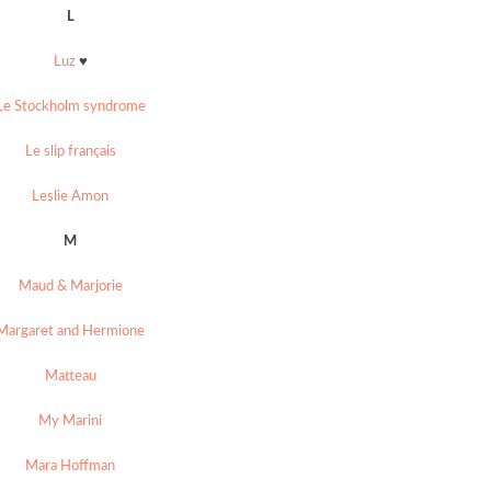
L
Luz
♥
Le Stockholm syndrome
Le slip français
Leslie Amon
M
Maud & Marjorie
Margaret and Hermione
Matteau
My Marini
Mara Hoffman