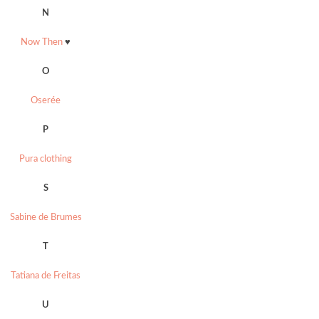
N
Now Then
♥
O
Oserée
P
Pura clothing
S
Sabine de Brumes
T
Tatiana de Freitas
U