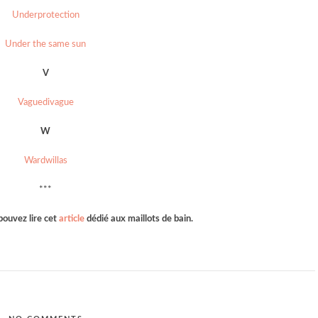
Underprotection
Under the same sun
V
Vaguedivague
W
Wardwillas
***
pouvez lire cet
article
dédié aux maillots de bain.