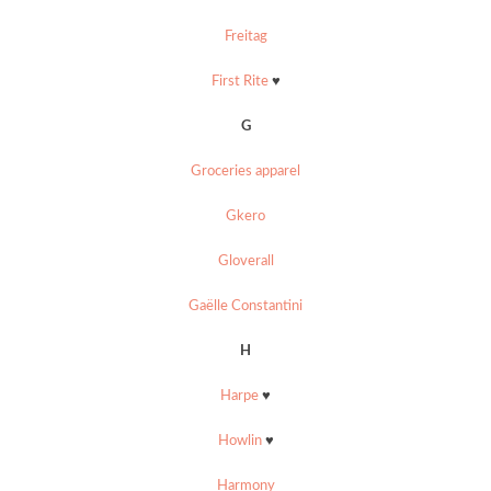
Freitag
First Rite
♥
G
Groceries apparel
Gkero
Gloverall
Gaëlle Constantini
H
Harpe
♥
Howlin
♥
Harmony