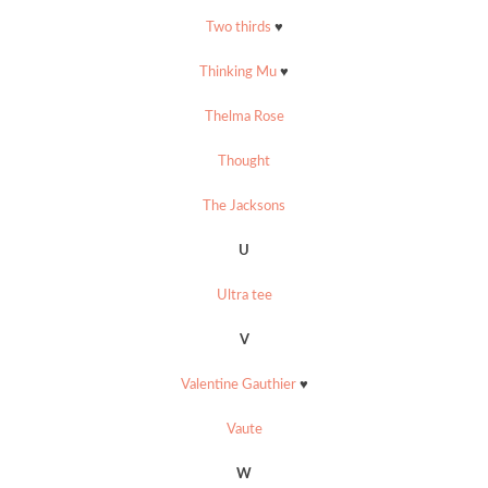
Two thirds
♥
Thinking Mu
♥
Thelma Rose
Thought
The Jacksons
U
Ultra tee
V
Valentine Gauthier
♥
Vaute
W