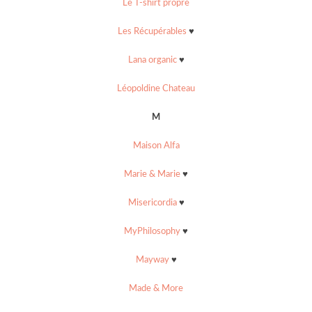
Le T-shirt propre
Les Récupérables
♥
Lana organic
♥
Léopoldine Chateau
M
Maison Alfa
Marie & Marie
♥
Misericordia
♥
MyPhilosophy
♥
Mayway
♥
Made & More