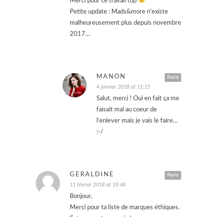
Merci pour ce travail top
Petite update : Mads&more n’existe
malheureusement plus depuis novembre
2017…
MANON
Reply
4 janvier 2018 at 11:15
Salut, merci ! Oui en fait ça me
faisait mal au coeur de
l’enlever mais je vais le faire…
:-/
GERALDINE
Reply
11 février 2018 at 19:48
Bonjour,
Merci pour ta liste de marques éthiques.