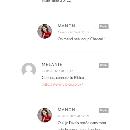
vraie mine d’or ….
MANON
Reply
12 mars 2016 at 21:37
Oh merci beaucoup Chantal !
MÉLANIE
Reply
19 août 2016 at 13:57
Coucou, connais-tu Bibico
:
http://www.bibico.co.uk/
MANON
Reply
20 août 2016 at 12:29
Oui, je l’avais notée dans mon
article voyage sur Londres