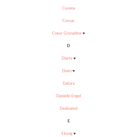
Cuyana
Cossac
Coeur Grenadine
♥
D
Diarte
♥
Doen
♥
Datura
Danielle Engel
Dedicated
E
Ekyog
♥