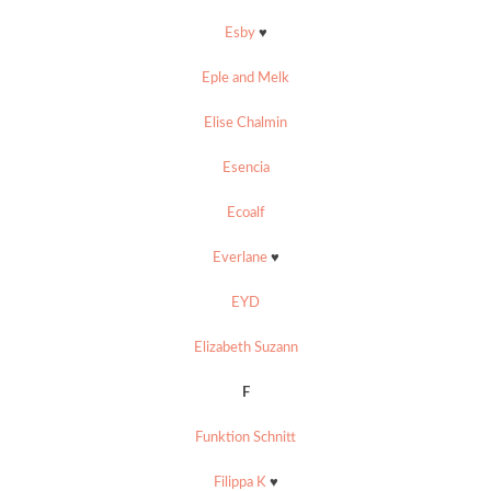
Esby
♥
Eple and Melk
Elise Chalmin
Esencia
Ecoalf
Everlane
♥
EYD
Elizabeth Suzann
F
Funktion Schnitt
Filippa K
♥