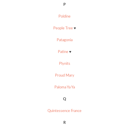
P
Poldine
People Tree
♥
Patagonia
Patine
♥
Plynits
Proud Mary
Paloma Ya Ya
Q
Quintessence France
R