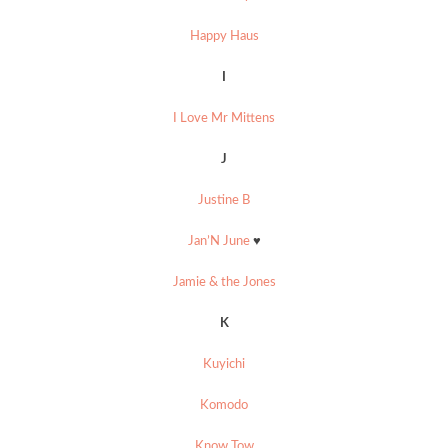
Happy Haus
I
I Love Mr Mittens
J
Justine B
Jan’N June
♥
Jamie & the Jones
K
Kuyichi
Komodo
Know Tow