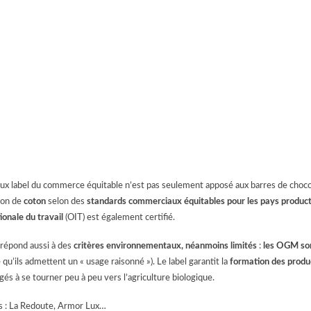
x label du commerce équitable n’est pas seulement apposé aux barres de chocolat 
ion de
coton
selon des
standards commerciaux équitables pour les pays produc
ionale du travail
(OIT) est également certifié.
 répond aussi à des
critères environnementaux, néanmoins limités
:
les OGM sont
e qu’ils admettent un « usage raisonné »). Le label garantit la
formation des produ
és à se tourner peu à peu vers l’agriculture biologique.
 : La Redoute, Armor Lux…