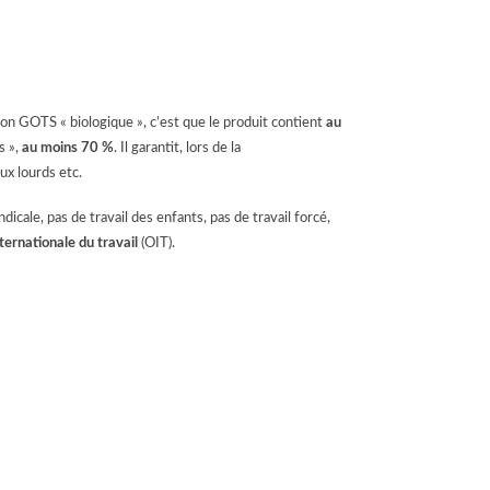
tion GOTS « biologique », c’est que le produit contient
au
s »,
au moins 70 %
. Il garantit, lors de la
ux lourds etc.
dicale, pas de travail des enfants, pas de travail forcé,
ternationale du travail
(OIT).