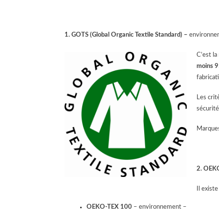
1. GOTS (Global Organic Textile Standard) –
environnem
C’est la
moins 9
fabricat
Les crit
sécurité
Marques
2.
OEKO
Il exist
OEKO-TEX 100
– environnement –