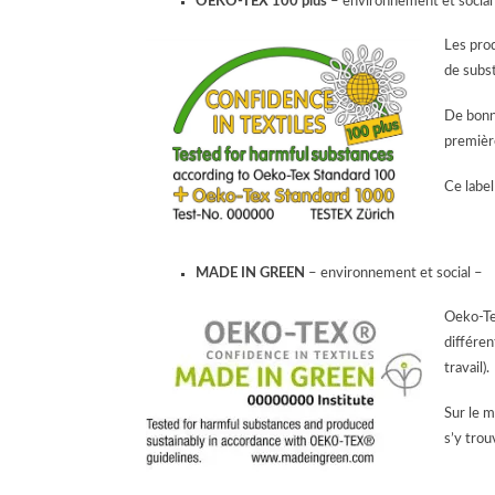
OEKO-TEX 100 plus
– environnement et social
Les prod
de subst
De bonne
premièr
Ce labe
MADE IN GREEN
– environnement et social –
Oeko-Te
différe
travail).
Sur le 
s’y trou