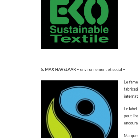
5. MAX HAVELAAR
– environnement et social –
Le fameu
fabricat
internat
Le label
peut lir
encourag
Marques