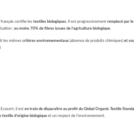
 français certifie les
textiles biologiques
. Il est progressivement
remplacé par le
fication :
au moins 70% de fibres issues de l’agriculture biologique
.
ntit les mêmes
critères environnementaux
(absence de produits chimiques)
et so
)
cocert, il est
en train de disparaître au profit du
Global Organic Textile Stand
e textile d’origine biologique
et un respect de l’environnement.