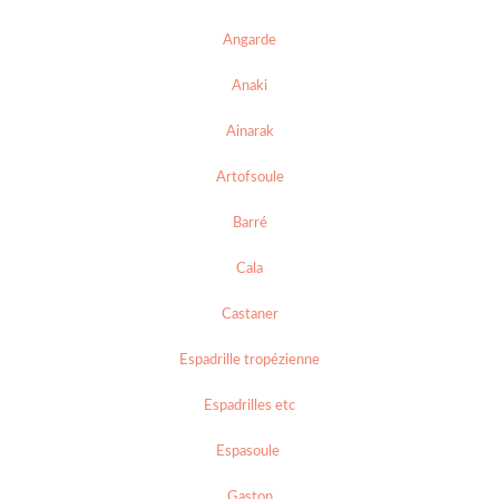
Angarde
Anaki
Ainarak
Artofsoule
Barré
Cala
Castaner
Espadrille tropézienne
Espadrilles etc
Espasoule
Gaston