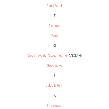
Equal for all
F
F troupe
Fago
G
Good guys don’t wear leather
(VEGAN)
Good news
J
Jules & Jenn
K
K. Jacques