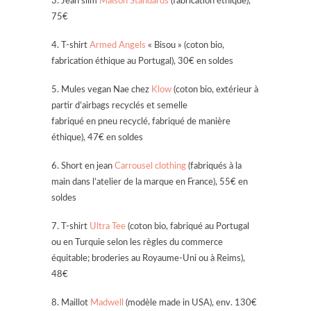
3. Jean slim
Maison Standards
(fabrication éthique),
75€
4. T-shirt
Armed Angels
« Bisou » (coton bio,
fabrication éthique au Portugal), 30€ en soldes
5. Mules vegan Nae chez
Klow
(coton bio, extérieur à
partir d’airbags recyclés et semelle
fabriqué en pneu recyclé, fabriqué de manière
éthique), 47€ en soldes
6. Short en jean
Carrousel clothing
(fabriqués à la
main dans l’atelier de la marque en France), 55€ en
soldes
7. T-shirt
Ultra Tee
(coton bio, fabriqué au Portugal
ou en Turquie selon les règles du commerce
équitable; broderies au Royaume-Uni ou à Reims),
48€
8. Maillot
Madwell
(modèle made in USA), env. 130€