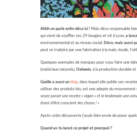
Ahhh on parle enfin déco ici !
Mais déco responsable bie
qui vient de souffler ses 29 bougies et vit à Lyon,
a lanc
environnemental et au niveau social.
Déco, mais aussi pa
peut se traduire par une fabrication à la main, locale, l
Quelques exemples de marques pour vous faire une idé
(matériaux naturels),
Oelwein
, à la production durable e
Gaëlle a aussi un
blog
, dans lequel elle publie ses recet
utiliser des produits bio, est une adepte du mouvement sl
voyez passer une recette « vegan » et le lendemain une ast
étant d’être conscient des choses ! »
Après cette découverte j’avais bien envie de poser quelq
Quand as-tu lancé ce projet et pourquoi ?