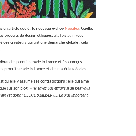
s un article dédié : le
nouveau e-shop
Nopalea
.
Gaëlle
,
des
produits de design éthiques
, à la fois au niveau
é des créateurs qui ont une
démarche globale
: cela
…
Mère
, des produits made in France et éco-conçus
des produits made in France et des matériaux écolos.
’est qu’elle y assume ses
contradictions
: elle qui aime
ique sur son blog :
« ne soyez pas effrayé si un jour vous
’ordre est donc : DECULPABILISER (…) Le plus important