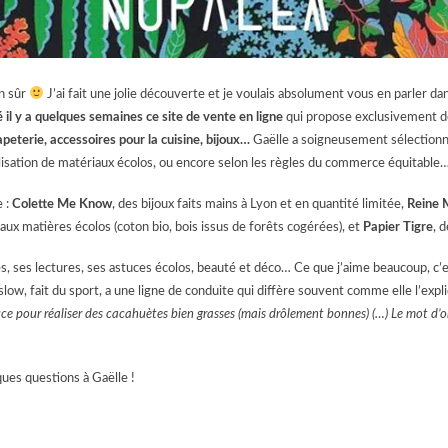
n sûr
J’ai fait une jolie découverte et je voulais absolument vous en parler dan
é il y a quelques semaines ce site de vente en ligne
qui propose exclusivement 
peterie, accessoires pour la cuisine, bijoux…
Gaëlle a soigneusement sélectionn
’utilisation de matériaux écolos, ou encore selon les règles du commerce équitable
e :
Colette Me Know
, des bijoux faits mains à Lyon et en quantité limitée,
Reine 
t aux matières écolos (coton bio, bois issus de forêts cogérées), et
Papier Tigre
, 
tes, ses lectures, ses astuces écolos, beauté et déco… Ce que j’aime beaucoup, c
ow, fait du sport, a une ligne de conduite qui diffère souvent comme elle l’expl
uce pour réaliser des cacahuètes bien grasses (mais drôlement bonnes) (…) Le mot d
ues questions à Gaëlle !