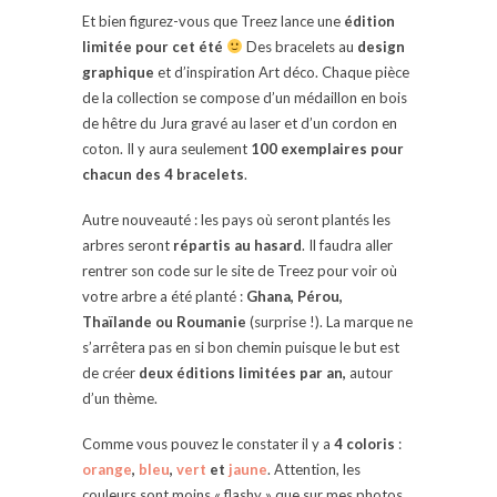
Et bien figurez-vous que Treez lance une
édition
limitée pour cet été
Des bracelets au
design
graphique
et d’inspiration Art déco. Chaque pièce
de la collection se compose d’un médaillon en bois
de hêtre du Jura gravé au laser et d’un cordon en
coton. Il y aura seulement
100 exemplaires pour
chacun des 4 bracelets
.
Autre nouveauté : les pays où seront plantés les
arbres seront
répartis au hasard
. Il faudra aller
rentrer son code sur le site de Treez pour voir où
votre arbre a été planté :
Ghana, Pérou,
Thaïlande ou Roumanie
(surprise !). La marque ne
s’arrêtera pas en si bon chemin puisque le but est
de créer
deux éditions limitées par an,
autour
d’un thème.
Comme vous pouvez le constater il y a
4 coloris
:
orange
,
bleu
,
vert
et
jaune
. Attention, les
couleurs sont moins « flashy » que sur mes photos.