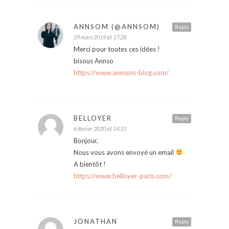
ANNSOM (@ANNSOM)
Reply
29 mars 2019 at 17:28
Merci pour toutes ces idées !
bisous Annso
https://www.annsom-blog.com/
BELLOYER
Reply
6 février 2020 at 14:15
Bonjour,
Nous vous avons envoyé un email
A bientôt !
https://www.belloyer-paris.com/
JONATHAN
Reply