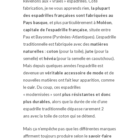
Revenons aux « vraies » espadrilles. Côté
fabrication, je ne vous apprends rien,
la plupart
des espadrilles françaises sont fabriquées au
Pays basque
, et plus particulièrement à
Moléon
,
capitale de l’espadrille française
, située entre
Pau et Bayonne (Pyrénées-Atlantiques). L’espadrille
traditionnelle est fabriquée avec des
matières
naturelles
:
coton
(pour la toile),
jute
(pour la
semelle) et
hévéa
(pour la semelle en caoutchouc).
Mais depuis quelques années l’espadrille est
devenue un
véritable accessoire de mode
et de
nouvelles matières ont fait leur apparition, comme
le
cuir
. Du coup, ces espadrilles
« modernisées » sont
plus résistantes et donc
plus durables
, alors que la durée de vie d’une
espadrille traditionnelle dépasse rarement 2
ans avec la toile de coton qui se détend.
Mais ça n’empêche pas que les différentes marques
affirment toujours produire selon le
savoir-faire