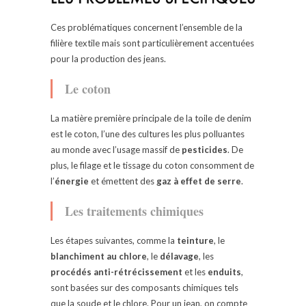
Ces problématiques concernent l’ensemble de la
filière textile mais sont particulièrement accentuées
pour la production des jeans.
Le coton
La matière première principale de la toile de denim
est le coton, l’une des cultures les plus polluantes
au monde avec l’usage massif de
pesticides
. De
plus, le filage et le tissage du coton consomment de
l’
énergie
et émettent des
gaz à effet de serre
.
Les traitements chimiques
Les étapes suivantes, comme la
teinture
, le
blanchiment au chlore
, le
délavage
, les
procédés anti-rétrécissement
et les
enduits
,
sont basées sur des composants chimiques tels
que la soude et le chlore. Pour un jean, on compte