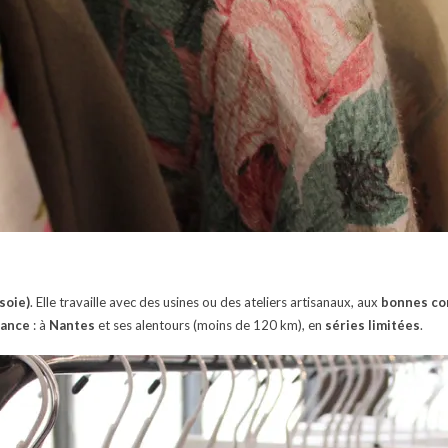
soie)
. Elle travaille avec des usines ou des ateliers artisanaux, aux
bonnes con
rance
: à
Nantes
et ses alentours (moins de 120 km), en
séries limitées
.