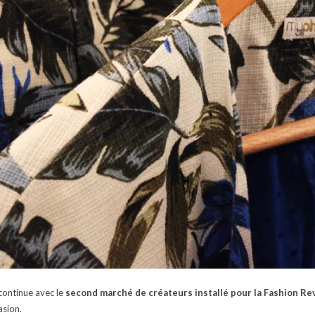
 continue avec le
second marché de créateurs installé pour la Fashion R
asion.