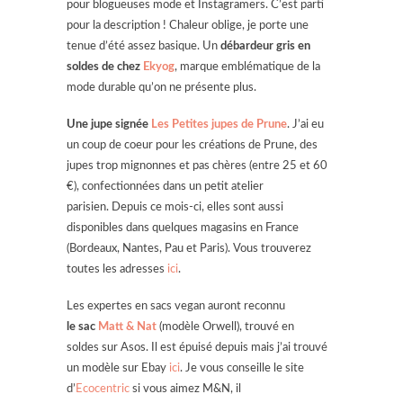
pour blogueuses mode et Instagramers. C’est parti
pour la description ! Chaleur oblige, je porte une
tenue d’été assez basique. Un
débardeur gris en
soldes de chez
Ekyog
, marque emblématique de la
mode durable qu’on ne présente plus.
Une jupe signée
Les Petites jupes de Prune
. J’ai eu
un coup de coeur pour les créations de Prune, des
jupes trop mignonnes et pas chères (entre 25 et 60
€), confectionnées dans un petit atelier
parisien. Depuis ce mois-ci, elles sont aussi
disponibles dans quelques magasins en France
(Bordeaux, Nantes, Pau et Paris). Vous trouverez
toutes les adresses
ici
.
Les expertes en sacs vegan auront reconnu
le sac
Matt & Nat
(modèle Orwell), trouvé en
soldes sur Asos. Il est épuisé depuis mais j’ai trouvé
un modèle sur Ebay
ici
. Je vous conseille le site
d’
Ecocentric
si vous aimez M&N, il