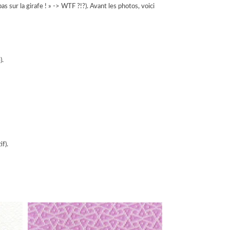
s sur la girafe ! » -> WTF ?!?). Avant les photos, voici
).
f).