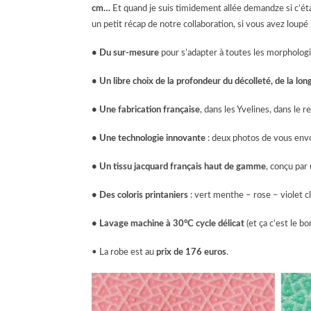
cm…
Et quand je suis timidement allée demandze si c’étai
un petit récap de notre collaboration, si vous avez loupé 
• Du sur-mesure
pour s’adapter à toutes les morphologi
• Un libre choix de la profondeur du décolleté, de la lo
• Une fabrication française
, dans les Yvelines, dans le r
• Une technologie innovante
: deux photos de vous envoy
• Un
tissu jacquard français haut de gamme
, conçu par 
• Des coloris printaniers
: vert menthe – rose – violet cl
• Lavage machine à 30°C cycle délicat
(et ça c’est le bo
• La robe est au
prix de 176 euros
.