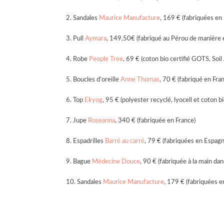
2. Sandales
Maurice Manufacture
, 169 € (fabriquées en 
3. Pull
Aymara
, 149,50€ (fabriqué au Pérou de manière 
4. Robe
People Tree
, 69 € (coton bio certifié GOTS, Soi
5. Boucles d’oreille
Anne Thomas
, 70 € (fabriqué en Fran
6. Top
Ekyog
, 95 € (polyester recyclé, lyocell et coton 
7. Jupe
Roseanna
, 340 € (fabriquée en France)
8. Espadrilles
Barré au carré
, 79 € (fabriquées en Espagn
9. Bague
Médecine Douce
, 90 € (fabriquée à la main dans
10. Sandales
Maurice Manufacture
, 179 € (fabriquées e