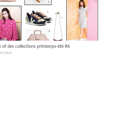
t of des collections printemps-été #6
ril 2016