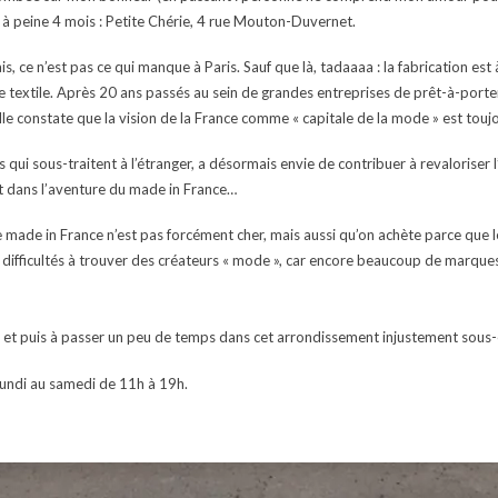
 a à peine 4 mois : Petite Chérie, 4 rue Mouton-Duvernet.
, ce n’est pas ce qui manque à Paris. Sauf que là, tadaaaa : la fabrication est à
e textile. Après 20 ans passés au sein de grandes entreprises de prêt-à-porter
lle constate que la vision de la France comme « capitale de la mode » est toujo
es qui sous-traitent à l’étranger, a désormais envie de contribuer à revaloriser 
ent dans l’aventure du made in France…
made in France n’est pas forcément cher, mais aussi qu’on achète parce que le 
difficultés à trouver des créateurs « mode », car encore beaucoup de marques 
h, et puis à passer un peu de temps dans cet arrondissement injustement sous-
lundi au samedi de 11h à 19h.