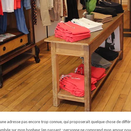
r une adresse pas encore trop connue, qui proposerait quelque chose de différ
 tombée sur mon bonheur (en passant : personne ne comprend mon amour pou