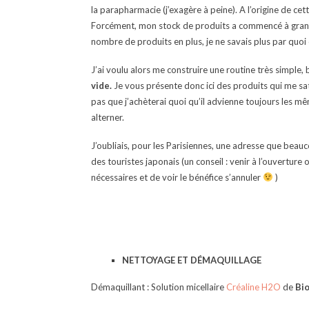
la parapharmacie (j’exagère à peine). A l’origine de cet
Forcément, mon stock de produits a commencé à grandir.
nombre de produits en plus, je ne savais plus par qu
J’ai voulu alors me construire une routine très simple,
vide.
Je vous présente donc ici des produits qui me sat
pas que j’achèterai quoi qu’il advienne toujours les m
alterner.
J’oubliais, pour les Parisiennes, une adresse que bea
des touristes japonais (un conseil : venir à l’ouverture
nécessaires et de voir le bénéfice s’annuler
)
NETTOYAGE ET DÉMAQUILLAGE
Démaquillant : Solution micellaire
Créaline H2O
de
Bi