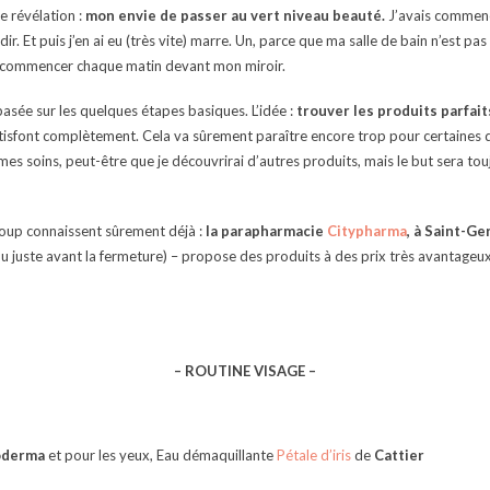
te révélation :
mon envie de passer au vert niveau beauté.
J’avais commencé
 Et puis j’en ai eu (très vite) marre. Un, parce que ma salle de bain n’est pa
oi commencer chaque matin devant mon miroir.
 basée sur les quelques étapes basiques. L’idée :
trouver les produits parfait
isfont complètement. Cela va sûrement paraître encore trop pour certaines d’en
êmes soins, peut-être que je découvrirai d’autres produits, mais le but sera t
ucoup connaissent sûrement déjà :
la parapharmacie
Citypharma
, à Saint-G
 ou juste avant la fermeture) – propose des produits à des prix très avantageux 
– ROUTINE VISAGE –
oderma
et pour les yeux, Eau démaquillante
Pétale d’iris
de
Cattier