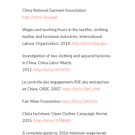
China National Garment Association
http://bit.ly/2jouugS
Wages and working hours in the textiles, clothing,
leather and footwear industries, International
Labour Organization, 2014.
http://bit.ly/2jqLaEe
Investigation of two clothing and apparel factories
in China, China Labor Watch,
2011.
http://bit.ly/2it5V2V
Le contrôle des engagements RSE des entreprises
en Chine, ORSE, 2007.
http://bit.ly/2jnCs9W
Fair Wear Foundation
http://bit.ly/2jAVo2n
China factsheet, Clean Clothes Campaign, février
2015.
http://bit.ly/2iZNNd0
A complete guide to 2016 minimum wage levels