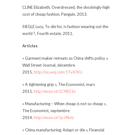
CLINE Elizabeth, Overdressed, the shockingly high
cost of cheap fashion, Penguin, 2013.
SIEGLE Lucy, To die for, is fashion wearing out the
world ?, Fourth estate, 2011.
Articles
« Garment maker retreats as China shifts policy »,
Wall Street Journal, décembre
2015.
http://on.wsj.com/1TvX7kU
« A tightening grip », The Economist, mars
2015.
http://econ.st/1C9B51n
« Manufacturing – When cheap is not so cheap »,
The Economist, septembre
2014.
http://econ.st/1pJ9krb
« China manufacturing: Adapt or die », Financial