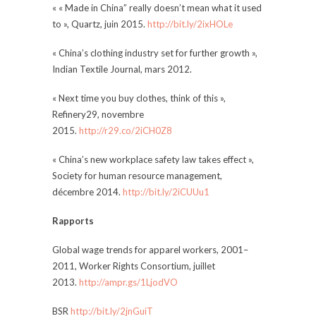
« « Made in China” really doesn’t mean what it used
to », Quartz, juin 2015.
http://bit.ly/2ixHOLe
« China’s clothing industry set for further growth »,
Indian Textile Journal, mars 2012.
« Next time you buy clothes, think of this »,
Refinery29, novembre
2015.
http://r29.co/2iCH0Z8
« China’s new workplace safety law takes effect »,
Society for human resource management,
décembre 2014.
http://bit.ly/2iCUUu1
Rapports
Global wage trends for apparel workers, 2001–
2011, Worker Rights Consortium, juillet
2013.
http://ampr.gs/1LjodVO
BSR
http://bit.ly/2jnGuiT