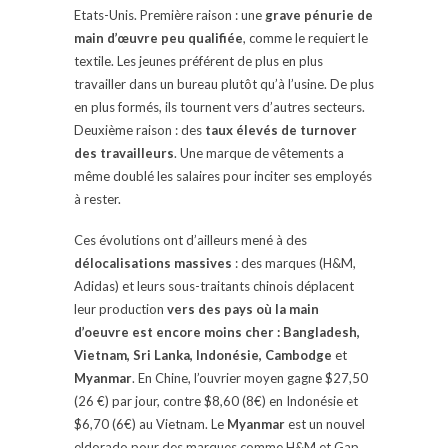
Etats-Unis. Première raison : une
grave pénurie de
main d’œuvre peu qualifiée
, comme le requiert le
textile. Les jeunes préférent de plus en plus
travailler dans un bureau plutôt qu’à l’usine. De plus
en plus formés, ils tournent vers d’autres secteurs.
Deuxième raison : des
taux élevés de turnover
des travailleurs
. Une marque de vêtements a
même doublé les salaires pour inciter ses employés
à rester.
Ces évolutions ont d’ailleurs mené à des
délocalisations massives
: des marques (H&M,
Adidas) et leurs sous-traitants chinois déplacent
leur production
vers des pays où la main
d’oeuvre est encore moins cher : Bangladesh,
Vietnam, Sri Lanka, Indonésie, Cambodge
et
Myanmar
. En Chine, l’ouvrier moyen gagne $27,50
(26 €) par jour, contre $8,60 (8€) en Indonésie et
$6,70 (6€) au Vietnam. Le
Myanmar
est un nouvel
eldorado pour des marques comme H&M et Gap