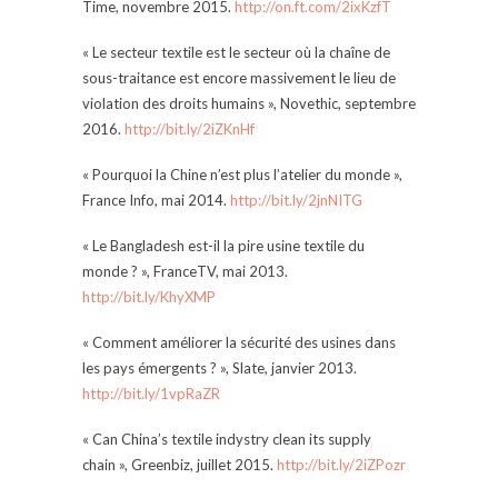
Time, novembre 2015.
http://on.ft.com/2ixKzfT
« Le secteur textile est le secteur où la chaîne de
sous-traitance est encore massivement le lieu de
violation des droits humains », Novethic, septembre
2016.
http://bit.ly/2iZKnHf
« Pourquoi la Chine n’est plus l’atelier du monde »,
France Info, mai 2014.
http://bit.ly/2jnNITG
« Le Bangladesh est-il la pire usine textile du
monde ? », FranceTV, mai 2013.
http://bit.ly/KhyXMP
« Comment améliorer la sécurité des usines dans
les pays émergents ? », Slate, janvier 2013.
http://bit.ly/1vpRaZR
« Can China’s textile indystry clean its supply
chain », Greenbiz, juillet 2015.
http://bit.ly/2iZPozr