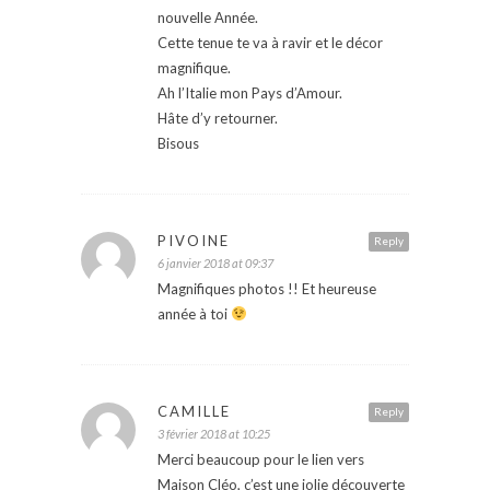
nouvelle Année.
Cette tenue te va à ravir et le décor
magnifique.
Ah l’Italie mon Pays d’Amour.
Hâte d’y retourner.
Bisous
PIVOINE
Reply
6 janvier 2018 at 09:37
Magnifiques photos !! Et heureuse
année à toi
CAMILLE
Reply
3 février 2018 at 10:25
Merci beaucoup pour le lien vers
Maison Cléo, c’est une jolie découverte