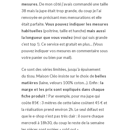
mesures.
De mon côté j’avais commandé une taille
38 mais la jupe était trop grande, du coup je l’ai
renvoyée en précisant mes mensurations et elle
était parfaite.
Vous pouvez indiquer les mesures
habituelles
(poitrine, taille et hanche)
mais aussi
la longueur que vous voulez
(moi qui suis grande
c’est top !). Ce service est gratuit en plus… (Vous
pouvez indiquer vos mesures en commentaire sous
votre panier ou bien par mail).
Ce sont des séries limitées, jusqu’à épuisement
du tissu. Maison Cléo insiste sur le choix de
belles
matières
(laine, velours 100% coton…). Enfin :
la
marge et les prix sont expliqués dans chaque
fiche produit
! Par exemple, pour ma jupe qui
coûte 85€ :
3 mètres de cette laine coûtent 45 € et
la réalisation prend environ 2h.
Le seul défaut est
que le e-shop n’est pas très clair : il ouvre chaque
mercredi à 18h30, du coup le reste de la semaine
les pièces sont notées « sold out ».