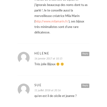
j’ignorais beaucoup des noms dont tu as
parlé ! Je te conseille aussi la
merveilleuse créatrice Mila Marin
(
http://www.milamarin.fr/
), ses bijoux
très minimalistes sont d’une rare
délicatesse.
HÉLÉNE
Reply
16 janvier 2017 at 10:15
Très jolie Bijoux
SUE
Reply
11 juillet 2018 at 20:16
qu’en est il de cécile et jeanne ?