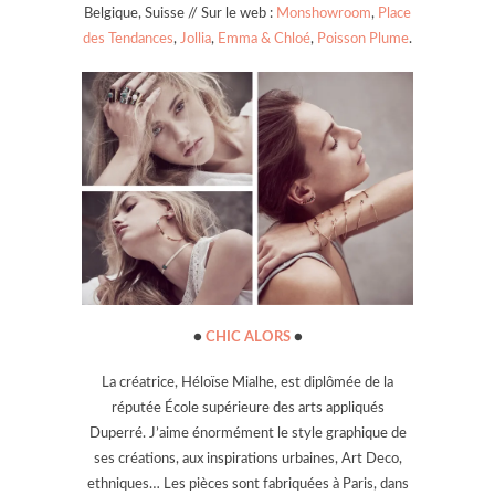
Belgique, Suisse // Sur le web :
Monshowroom
,
Place
des Tendances
,
Jollia
,
Emma & Chloé
,
Poisson Plume
.
●
CHIC ALORS
●
La créatrice, Héloïse Mialhe, est diplômée de la
réputée École supérieure des arts appliqués
Duperré. J’aime énormément le style graphique de
ses créations, aux inspirations urbaines, Art Deco,
ethniques… Les pièces sont fabriquées à Paris, dans