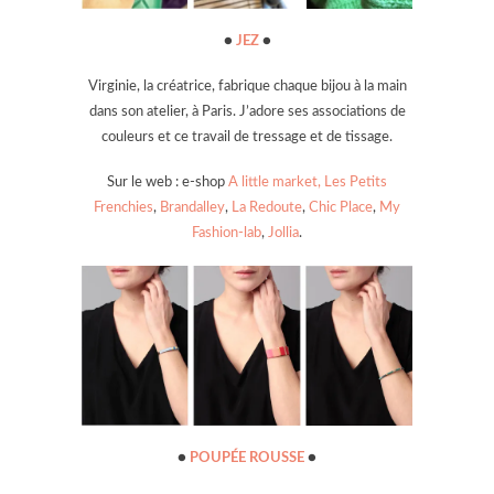
●
JEZ
●
Virginie, la créatrice, fabrique chaque bijou à la main
dans son atelier, à Paris. J’adore ses associations de
couleurs et ce travail de tressage et de tissage.
Sur le web : e-shop
A little market,
Les Petits
Frenchies
,
Brandalley
,
La Redoute
,
Chic Place
,
My
Fashion-lab
,
Jollia
.
●
POUPÉE ROUSSE
●