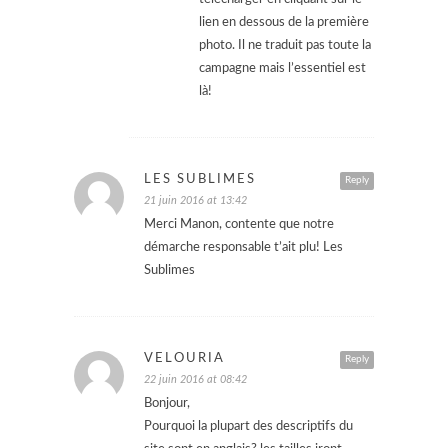
lien en dessous de la première
photo. Il ne traduit pas toute la
campagne mais l’essentiel est
là!
LES SUBLIMES
Reply
21 juin 2016 at 13:42
Merci Manon, contente que notre
démarche responsable t’ait plu! Les
Sublimes
VELOURIA
Reply
22 juin 2016 at 08:42
Bonjour,
Pourquoi la plupart des descriptifs du