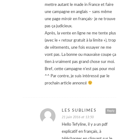
mettre autant le made in France et faire
une campagne en anglais – sans même
une page miroir en français- je ne trouve
pas ça judicieux.
Après, la vente en ligne ne me tente plus
(avec le « retour gratuit à la limite »), trop
de vêtements, une fois essayer ne me
vont pas. La bonne ou mauvaise coupe ça
tien à vraiment pas grand chose sur moi.
Bref, cette campagne n’est pas pour moi
^^ Par contre, je suis intéressé par le
prochain article annoncé
LES SUBLIMES
Reply
21 juin 2016 at 13:50
Hello Tefyline, il y a un pdf
explicatif en français, à
télécharger en cliquant sur le