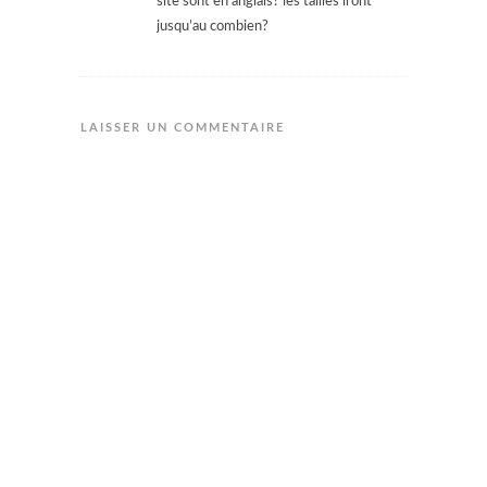
site sont en anglais? les tailles iront
jusqu’au combien?
LAISSER UN COMMENTAIRE