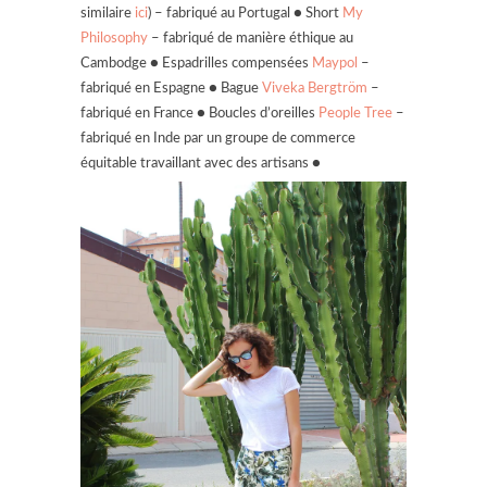
similaire
ici
) – fabriqué au Portugal ● Short
My
Philosophy
– fabriqué de manière éthique au
Cambodge ● Espadrilles compensées
Maypol
–
fabriqué en Espagne ● Bague
Viveka Bergtröm
–
fabriqué en France ● Boucles d’oreilles
People Tree
–
fabriqué en Inde par un groupe de commerce
équitable travaillant avec des artisans ●