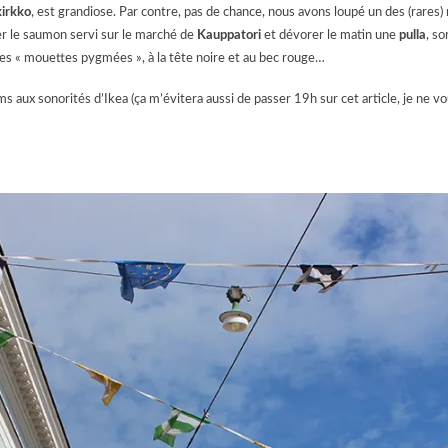
irkko
, est grandiose. Par contre, pas de chance, nous avons loupé un des (rare
ger le saumon servi sur le marché de
Kauppatori
et
dévorer le matin une
pulla
,
so
 ces « mouettes pygmées », à la tête noire et au bec rouge…
ms aux sonorités d’Ikea (ça m’évitera aussi de passer 19h sur cet article, je ne v