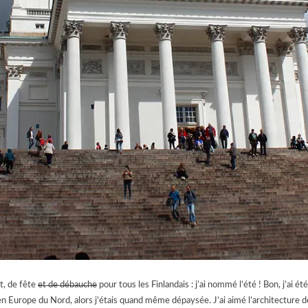
t, de fête
et de débauche
pour tous les Finlandais : j’ai nommé l’été ! Bon, j’ai ét
is en Europe du Nord, alors j’étais quand même dépaysée. J’ai aimé l’architecture de