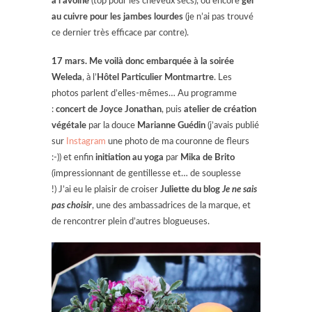
à l’avoine
(top pour les cheveux secs), ou encore
gel
au cuivre pour les jambes lourdes
(je n’ai pas trouvé
ce dernier très efficace par contre).
17 mars. Me voilà donc embarquée à la soirée
Weleda
, à l’
Hôtel Particulier
Montmartre
. Les
photos parlent d’elles-mêmes… Au programme
:
concert de Joyce Jonathan
, puis
atelier de création
végétale
par la douce
Marianne Guédin
(j’avais publié
sur
Instagram
une photo de ma couronne de fleurs
:-)) et enfin
initiation au yoga
par
Mika de Brito
(impressionnant de gentillesse et… de souplesse
!) J’ai eu le plaisir de croiser
Juliette du blog
Je ne sais
pas choisir
, une des ambassadrices de la marque, et
de rencontrer plein d’autres blogueuses.