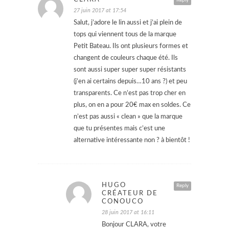
Reply
27 juin 2017 at 17:54
Salut, j’adore le lin aussi et j’ai plein de
tops qui viennent tous de la marque
Petit Bateau. Ils ont plusieurs formes et
changent de couleurs chaque été. Ils
sont aussi super super super résistants
(j’en ai certains depuis…10 ans ?) et peu
transparents. Ce n’est pas trop cher en
plus, on en a pour 20€ max en soldes. Ce
n’est pas aussi « clean » que la marque
que tu présentes mais c’est une
alternative intéressante non ? à bientôt !
HUGO
Reply
CRÉATEUR DE
CONOUCO
28 juin 2017 at 16:11
Bonjour CLARA, votre