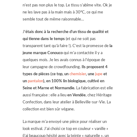
n’est pas non plus le top. Le tissu s’abîme vite. Ok je
ne les lave pas à la main mais à 30°C, ce qui me
semble tout de même raisonnable…
J
‘étais donc à la recherche d’un tissu de qualité et
qui tienne dans le temps
(et qui ne soit pas
transparent tant qu’à faire !). C’est la promesse de
la
jeune marque Conouco
qui m’a contactée il y a
quelques mois. Je les avais connus à l’époque de
leur campagne de crowdfounding.
Ils proposent 4
types de pièces (ce top, un
chemisier
, une
jupe
et
un
pantalon
), en 100% lin biologique, cultivé en
Seine et Marne et Normandie.
La fabrication est elle
aussi française : elle a lieu
en Vendée
, chez Héritage
Confection, dans leur atelier à Belleville-sur-Vie. La
collection est bien sûr végane.
La marque m’a envoyé une pièce pour réaliser un
look estival. J’ai choisi ce top en couleur « vanille »
(j’ai beaucoup hésité avec la teinte « naturelle », un