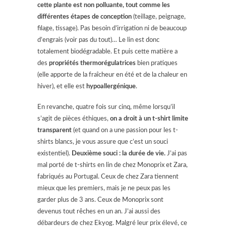
cette plante est non polluante, tout comme les
différentes étapes de conception
(teillage, peignage,
filage, tissage). Pas besoin d’irrigation ni de beaucoup
d’engrais (voir pas du tout)… Le lin est donc
totalement biodégradable. Et puis cette matière a
des
propriétés thermorégulatrices
bien pratiques
(elle apporte de la fraîcheur en été et de la chaleur en
hiver), et elle est
hypoallergénique
.
En revanche, quatre fois sur cinq, même lorsqu’il
s’agit de pièces éthiques,
on a droit à un t-shirt limite
transparent
(et quand on a une passion pour les t-
shirts blancs, je vous assure que c’est un souci
existentiel).
Deuxième souci : la durée de vie.
J’ai pas
mal porté de t-shirts en lin de chez Monoprix et Zara,
fabriqués au Portugal. Ceux de chez Zara tiennent
mieux que les premiers, mais je ne peux pas les
garder plus de 3 ans. Ceux de Monoprix sont
devenus tout rêches en un an. J’ai aussi des
débardeurs de chez Ekyog. Malgré leur prix élevé, ce