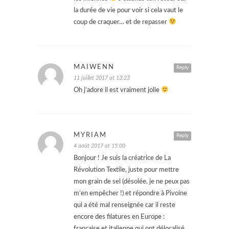
la durée de vie pour voir si cela vaut le
coup de craquer… et de repasser
MAIWENN
Reply
11 juillet 2017 at 13:23
Oh j’adore il est vraiment jolie
MYRIAM
Reply
4 août 2017 at 15:00
Bonjour ! Je suis la créatrice de La
Révolution Textile, juste pour mettre
mon grain de sel (désolée, je ne peux pas
m’en empêcher !) et répondre à Pivoine
qui a été mal renseignée car il reste
encore des filatures en Europe :
française et italienne qui ont délocalisé