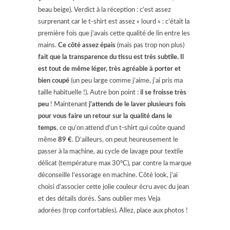
beau beige). Verdict à la réception : c’est assez
surprenant car le t-shirt est assez « lourd » : c’était la
première fois que j’avais cette qualité de lin entre les
mains.
Ce côté assez épais
(mais pas trop non plus)
fait que la transparence du tissu est très subtile. Il
est tout de même léger, très agréable à porter et
bien coupé
(un peu large comme j’aime, j’ai pris ma
taille habituelle !)
.
Autre bon point :
il se froisse très
peu
! Maintenant
j’attends de le laver plusieurs fois
pour vous faire un retour sur la qualité dans le
temps
, ce qu’on attend d’un t-shirt qui coûte quand
même
89 €
. D’ailleurs, on peut heureusement le
passer à la machine, au cycle de lavage pour textile
délicat (température max 30°C), par contre la marque
déconseille l’essorage en machine. Côté look, j’ai
choisi d’associer cette jolie couleur écru avec du jean
et des détails dorés. Sans oublier mes Veja
adorées (trop confortables). Allez, place aux photos !