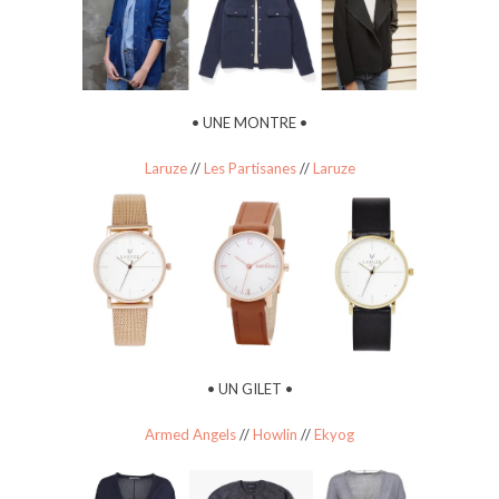
• UNE MONTRE •
Laruze
//
Les Partisanes
//
Laruze
• UN GILET •
Armed Angels
//
Howlin
//
Ekyog