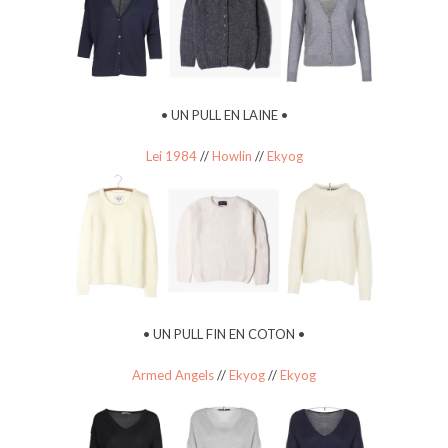
• UN PULL EN LAINE •
Lei 1984
//
Howlin
//
Ekyog
• UN PULL FIN EN COTON •
Armed Angels
//
Ekyog
//
Ekyog