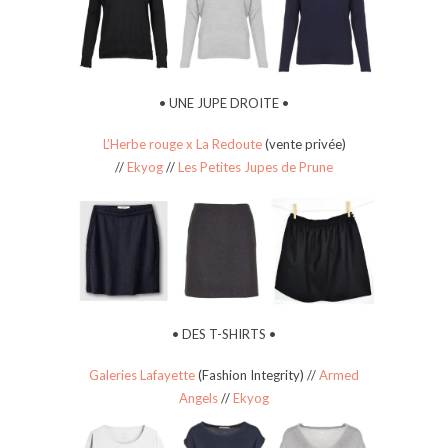
• UNE JUPE DROITE •
L’Herbe rouge x La Redoute
(vente privée)
//
Ekyog
//
Les Petites Jupes de Prune
• DES T-SHIRTS •
Galeries Lafayette
(Fashion Integrity) //
Armed
Angels
//
Ekyog