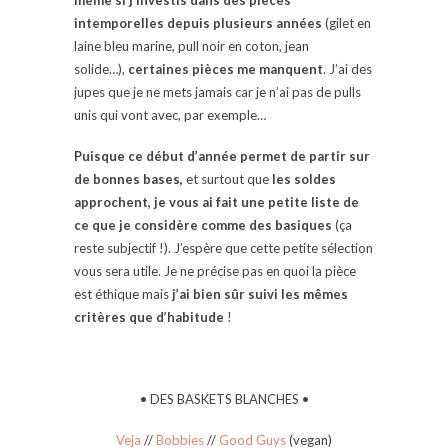
intemporelles depuis plusieurs années
(gilet en
laine bleu marine, pull noir en coton, jean
solide…),
certaines pièces me manquent
. J’ai des
jupes que je ne mets jamais car je n’ai pas de pulls
unis qui vont avec, par exemple…
Puisque ce début d’année permet de partir sur
de bonnes bases,
et surtout que
les soldes
approchent, je vous ai fait une petite liste de
ce que je considère comme des basiques
(ça
reste subjectif !). J’espère que cette petite sélection
vous sera utile. Je ne précise pas en quoi la pièce
est éthique mais
j’ai bien sûr suivi les mêmes
critères que d’habitude
!
• DES BASKETS BLANCHES •
Veja
//
Bobbies
//
Good Guys
(vegan)