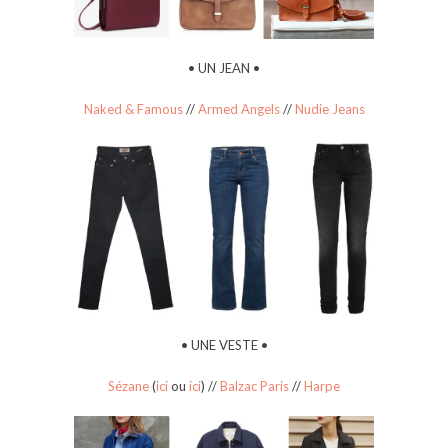
• UN JEAN •
Naked & Famous
//
Armed Angels
//
Nudie Jeans
• UNE VESTE •
Sézane
(
ici
ou
ici
) //
Balzac Paris
//
Harpe