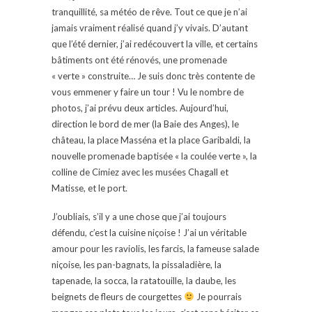
tranquillité, sa météo de rêve. Tout ce que je n’ai
jamais vraiment réalisé quand j’y vivais. D’autant
que l’été dernier, j’ai redécouvert la ville, et certains
bâtiments ont été rénovés, une promenade
« verte » construite… Je suis donc très contente de
vous emmener y faire un tour ! Vu le nombre de
photos, j’ai prévu deux articles. Aujourd’hui,
direction le bord de mer (la Baie des Anges), le
château, la place Masséna et la place Garibaldi, la
nouvelle promenade baptisée « la coulée verte », la
colline de Cimiez avec les musées Chagall et
Matisse, et le port.
J’oubliais, s’il y a une chose que j’ai toujours
défendu, c’est la cuisine niçoise ! J’ai un véritable
amour pour les raviolis, les farcis, la fameuse salade
niçoise, les pan-bagnats, la pissaladière, la
tapenade, la socca, la ratatouille, la daube, les
beignets de fleurs de courgettes
Je pourrais