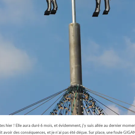
es hier ! Elle aura duré 6 mois, et évidemment, j’y suis allée au dernier mom
llait avoir des conséquences, et je n’ai pas été déçue. Sur place, une foule 