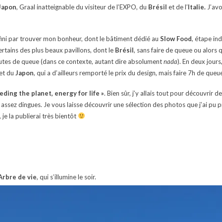
Japon
, Graal inatteignable du visiteur de l’EXPO, du
Brésil
et de l’
Italie.
J’avo
ai fini par trouver mon bonheur, dont le bâtiment dédié au
Slow Food
, étape in
ertains des plus beaux pavillons, dont le
Brésil
, sans faire de queue ou alors
tes de queue (dans ce contexte, autant dire absolument
nada
). En deux jours
et du
Japon
, qui a d’ailleurs remporté le prix du design, mais faire 7h de que
eding the planet, energy for life »
. Bien sûr, j’y allais tout pour découvrir
assez dingues. Je vous laisse découvrir une sélection des photos que j’ai pu pre
 je la publierai très bientôt
Arbre de vie
, qui s’illumine le soir.