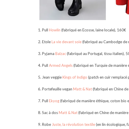
1. Pull
Howlin
(fabriqué en Ecosse, laine locale), 160€
2. Etole
La vie devant soie
(fabriqué au Cambodge de ma
3. Pyjama
Balzac
(fabriqué au Portugal, tissu italien), 
4. Pull
Armed Angels
(fabriqué en Turquie de manière ét
5. Jean veggie
Kings of Indigo
(patch en cuir remplacé 
6. Portefeuille vegan
Matt & Nat
(fabriqué en Chine de 
7. Pull
Ekyog
(fabriqué de manière éthique, coton bio e
8. Sac à dos
Matt & Nat
(fabriqué en Chine de manière 
9. Robe
Juste, la révolution textile
(en lin écologique, 