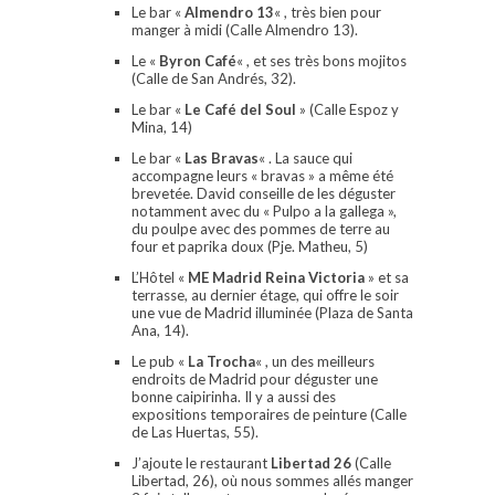
Le bar «
Almendro 13
« , très bien pour
manger à midi (Calle Almendro 13).
Le «
Byron Café
« , et ses très bons mojitos
(Calle de San Andrés, 32).
Le bar «
Le Café del Soul
» (Calle Espoz y
Mina, 14)
Le bar «
Las Bravas
« . La sauce qui
accompagne leurs « bravas » a même été
brevetée. David conseille de les déguster
notamment avec du « Pulpo a la gallega »,
du poulpe avec des pommes de terre au
four et paprika doux (Pje. Matheu, 5)
L’Hôtel «
ME Madrid Reina Victoria
» et sa
terrasse, au dernier étage, qui offre le soir
une vue de Madrid illuminée (Plaza de Santa
Ana, 14).
Le pub «
La Trocha
« , un des meilleurs
endroits de Madrid pour déguster une
bonne caipirinha. Il y a aussi des
expositions temporaires de peinture (Calle
de Las Huertas, 55).
J’ajoute le restaurant
Libertad 26
(Calle
Libertad, 26), où nous sommes allés manger