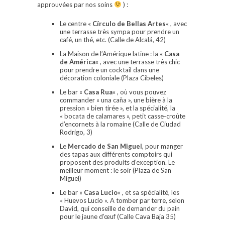
approuvées par nos soins
) :
Le centre «
Círculo de Bellas Artes
« , avec
une terrasse très sympa pour prendre un
café, un thé, etc. (Calle de Alcalá, 42)
La Maison de l’Amérique latine : la «
Casa
de América
« , avec une terrasse très chic
pour prendre un cocktail dans une
décoration coloniale (Plaza Cibeles)
Le bar «
Casa Rua
« , où vous pouvez
commander « una caña », une bière à la
pression « bien tirée », et la spécialité, la
« bocata de calamares », petit casse-croûte
d’encornets à la romaine (Calle de Ciudad
Rodrigo, 3)
Le
Mercado de San Miguel
, pour manger
des tapas aux différents comptoirs qui
proposent des produits d’exception. Le
meilleur moment : le soir (Plaza de San
Miguel)
Le bar «
Casa Lucio
« , et sa spécialité, les
« Huevos Lucio ». A tomber par terre, selon
David, qui conseille de demander du pain
pour le jaune d’œuf (Calle Cava Baja 35)