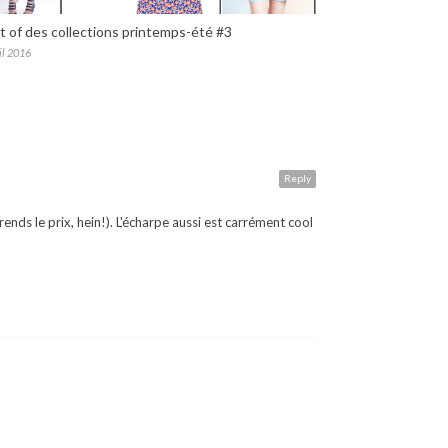
t of des collections printemps-été #3
il 2016
Reply
nds le prix, hein!). L'écharpe aussi est carrément cool