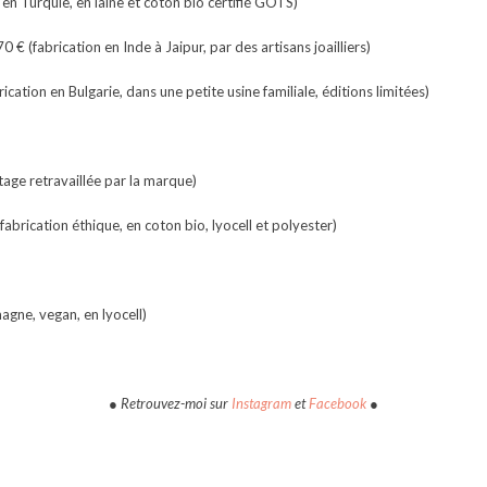
 en Turquie, en laine et coton bio certifié GOTS)
 70 € (fabrication en Inde à Jaipur, par des artisans joailliers)
rication en Bulgarie, dans une petite usine familiale, éditions limitées)
ntage retravaillée par la marque)
fabrication éthique, en coton bio, lyocell et polyester)
agne, vegan, en lyocell)
● Retrouvez-moi sur
Instagram
et
Facebook
●