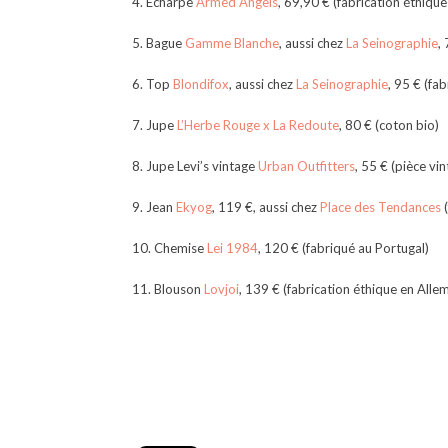
4. Écharpe
Armed Angels
, 69,90 € (fabrication éthique
5. Bague
Gamme Blanche
, aussi chez
La Seinographie
,
6. Top
Blondifox
, aussi chez
La Seinographie
, 95 € (fab
7. Jupe
L’Herbe Rouge x La Redoute
, 80 € (coton bio)
8. Jupe Levi’s vintage
Urban Outfitters
, 55 € (pièce vi
9. Jean
Ekyog
, 119 €, aussi chez
Place des Tendances
(
10. Chemise
Lei 1984
, 120 € (fabriqué au Portugal)
11. Blouson
Lovjoi
, 139 € (fabrication éthique en Allem