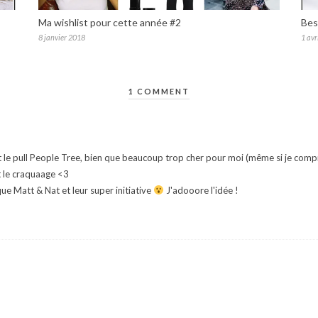
Ma wishlist pour cette année #2
Bes
8 janvier 2018
1 avr
1 COMMENT
nt le pull People Tree, bien que beaucoup trop cher pour moi (même si je compre
nt le craquaage <3
ue Matt & Nat et leur super initiative
J'adooore l'idée !