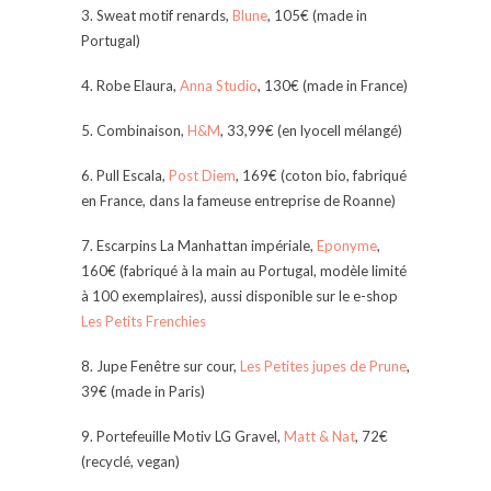
3. Sweat motif renards,
Blune
, 105€ (made in
Portugal)
4. Robe Elaura,
Anna Studio
, 130€ (made in France)
5. Combinaison,
H&M
, 33,99€ (en lyocell mélangé)
6. Pull Escala,
Post Diem
, 169€ (coton bio, fabriqué
en France, dans la fameuse entreprise de Roanne)
7. Escarpins La Manhattan impériale,
Eponyme
,
160€ (fabriqué à la main au Portugal, modèle limité
à 100 exemplaires), aussi disponible sur le e-shop
Les Petits Frenchies
8. Jupe Fenêtre sur cour,
Les Petites jupes de Prune
,
39€ (made in Paris)
9. Portefeuille Motiv LG Gravel,
Matt & Nat
, 72€
(recyclé, vegan)